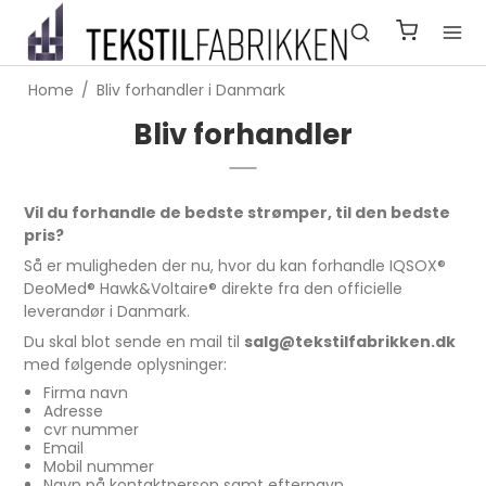
Home
/
Bliv forhandler i Danmark
Bliv forhandler
Vil du forhandle de bedste strømper, til den bedste
pris?
Så er muligheden der nu, hvor du kan forhandle IQSOX®
DeoMed® Hawk&Voltaire® direkte fra den officielle
leverandør i Danmark.
Du skal blot sende en mail til
salg@tekstilfabrikken.dk
med følgende oplysninger:
Firma navn
Adresse
cvr nummer
Email
Mobil nummer
Navn på kontaktperson samt efternavn.